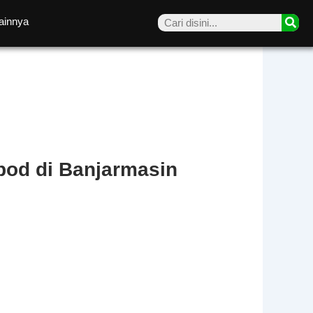
Sea
ainnya
pod di Banjarmasin