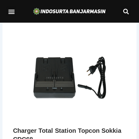
Lewati
Se
Menu
ke
Kontak Kami
konten
Charger Total Station Topcon Sokkia