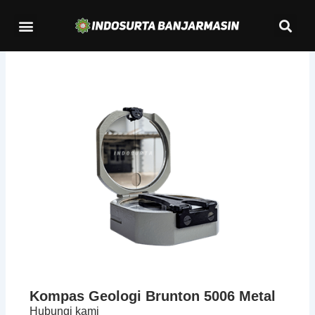
Lewati
Se
Menu
ke
Kontak Kami
konten
Kompas Geologi Brunton 5006 Metal
Hubungi kami