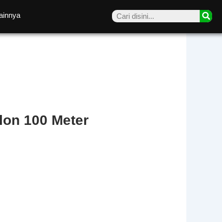
Sea
ainnya
lon 100 Meter