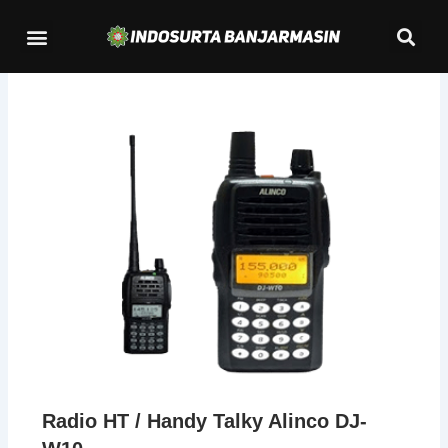
Lewati
Se
Menu
ke
Kontak Kami
konten
Radio HT / Handy Talky Alinco DJ-