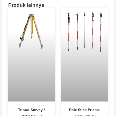
Produk lainnya
Tripod Survey /
Pole Stick Prisma
Statif Sokkia
/ Jalon Survey 3