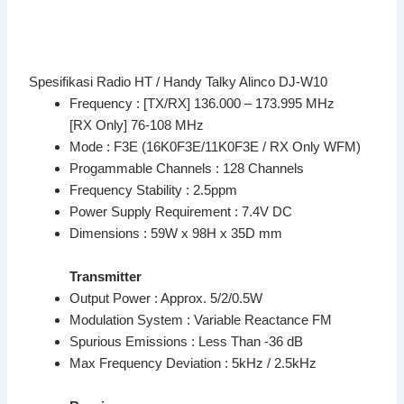
Spesifikasi Radio HT / Handy Talky Alinco DJ-W10
Frequency : [TX/RX] 136.000 – 173.995 MHz
[RX Only] 76-108 MHz
Mode : F3E (16K0F3E/11K0F3E / RX Only WFM)
Progammable Channels : 128 Channels
Frequency Stability : 2.5ppm
Power Supply Requirement : 7.4V DC
Dimensions : 59W x 98H x 35D mm
Transmitter
Output Power : Approx. 5/2/0.5W
Modulation System : Variable Reactance FM
Spurious Emissions : Less Than -36 dB
Max Frequency Deviation : 5kHz / 2.5kHz