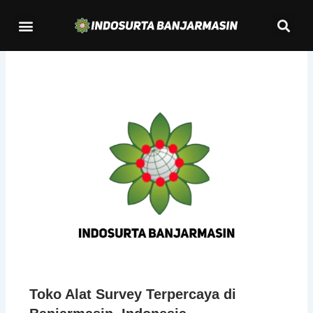
Lewati
Se
Menu
ke
Kontak Kami
konten
Toko Alat Survey Terpercaya di