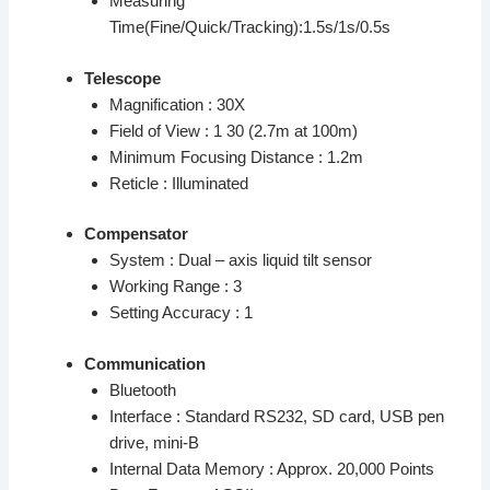
Measuring
Time(Fine/Quick/Tracking):1.5s/1s/0.5s
Telescope
Magnification : 30X
Field of View : 1 30 (2.7m at 100m)
Minimum Focusing Distance : 1.2m
Reticle : Illuminated
Compensator
System : Dual – axis liquid tilt sensor
Working Range : 3
Setting Accuracy : 1
Communication
Bluetooth
Interface : Standard RS232, SD card, USB pen
drive, mini-B
Internal Data Memory : Approx. 20,000 Points