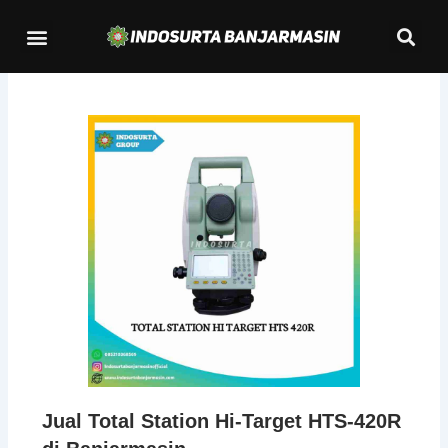
Lewati
Se
Menu
ke
Kontak Kami
konten
Jual Total Station Hi-Target HTS-420R