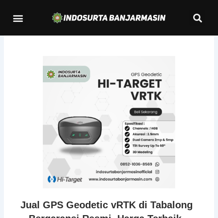
Lewati
Se
Menu
ke
Kontak Kami
konten
Jual GPS Geodetic vRTK di Tabalong