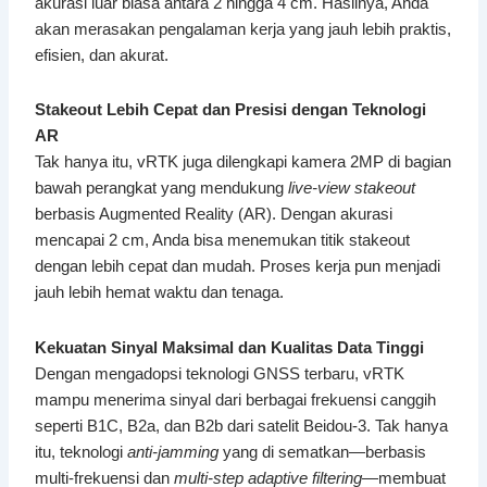
akurasi luar biasa antara 2 hingga 4 cm. Hasilnya, Anda
akan merasakan pengalaman kerja yang jauh lebih praktis,
efisien, dan akurat.
Stakeout Lebih Cepat dan Presisi dengan Teknologi
AR
Tak hanya itu, vRTK juga dilengkapi kamera 2MP di bagian
bawah perangkat yang mendukung
live-view stakeout
berbasis Augmented Reality (AR). Dengan akurasi
mencapai 2 cm, Anda bisa menemukan titik stakeout
dengan lebih cepat dan mudah. Proses kerja pun menjadi
jauh lebih hemat waktu dan tenaga.
Kekuatan Sinyal Maksimal dan Kualitas Data Tinggi
Dengan mengadopsi teknologi GNSS terbaru, vRTK
mampu menerima sinyal dari berbagai frekuensi canggih
seperti B1C, B2a, dan B2b dari satelit Beidou-3. Tak hanya
itu, teknologi
anti-jamming
yang di sematkan—berbasis
multi-frekuensi dan
multi-step adaptive filtering
—membuat