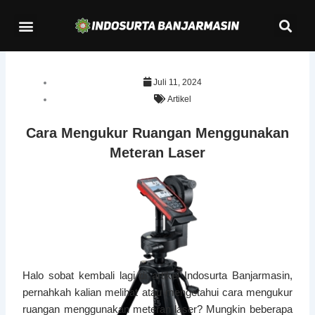
Lewati
Se
Menu
ke
Kontak Kami
konten
Juli 11, 2024
Artikel
Cara Mengukur Ruangan Menggunakan
Meteran Laser
Halo sobat kembali lagi di artikel Indosurta Banjarmasin,
pernahkah kalian melihat atau mengetahui cara mengukur
ruangan menggunakan meteran laser? Mungkin beberapa