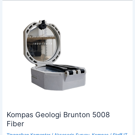
Kompas
Geologi
Brunton
5008
Fiber
Kompas Geologi Brunton 5008
Fiber
Tinggalkan Komentar
/
Aksesoris Survey
,
Kompas
/
Staff IT