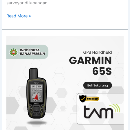
surveyor di lapangan.
Read More »
Jual
GPS
Garmin
65S
di
Palangkaraya
Bergaransi
Resmi