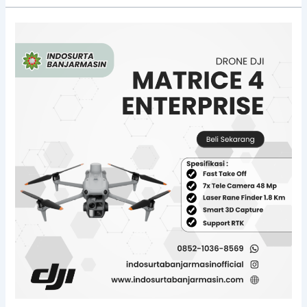
Jual
Drone
Survey
DJI
Matrice
4E
di
Banjarmasin