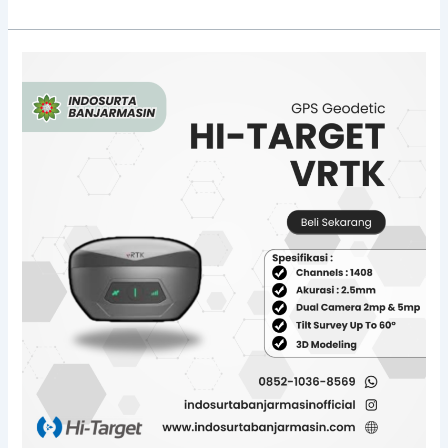
Jual
GPS
Geodetic
vRTK
di
Tabalong
–
Bergaransi
Resmi,
Harga
Terbaik