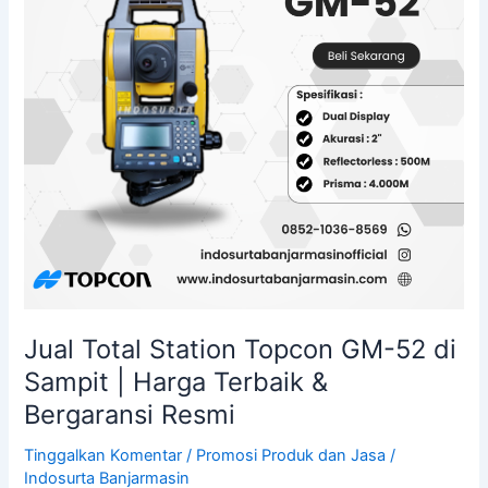
52
di
Sampit
|
Harga
Terbaik
&
Bergaransi
Resmi
Jual Total Station Topcon GM-52 di
Sampit | Harga Terbaik &
Bergaransi Resmi
Tinggalkan Komentar
/
Promosi Produk dan Jasa
/
Indosurta Banjarmasin